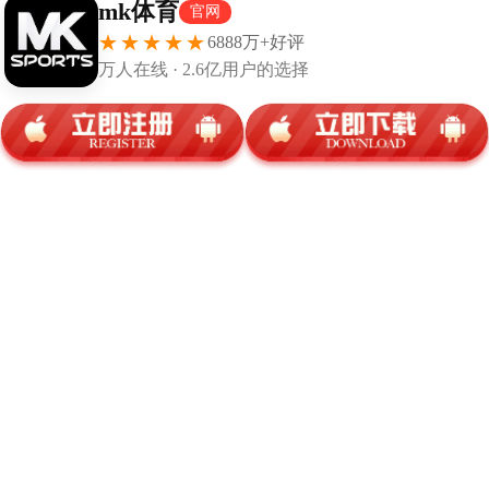
日讯 英超第22轮，切尔西主场对阵布伦特福德。
显示，切尔西此前在英超一共9次对阵布伦特福德，战绩2胜4平3
ip 注册地址-王晓瑞：新足协能救中国足球吗？