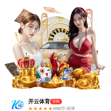
欢迎访问开云体育官方登录入口- KAiyun Sports
vip 注册地址-火箭阵容搭建完毕！首发提空间
流畅，替补深度增加，乌度卡也觉醒
频道：
意甲
日期：
2026-06-05
浏览：136
火箭以119-105战胜太阳。这场比赛火箭首节挖坑，但后续通过攻守
的调整，还是可以在末节反超，最终拿下了胜利。现在火箭已经七连
胜了，球队的阵容搭建已经没有任何问题了。