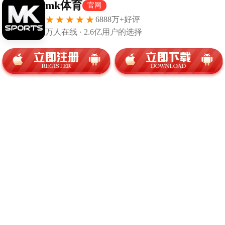
**
赛：尼斯2-0圣埃蒂安
：尼斯2-0拉博凯尔
一决赛：尼斯2-0奥罗维南
尼斯3-2 MMF
尼斯1-0托尔西
13梯队：里昂南杯收获季军
3梯队本周末征战里昂南杯，整体表现稳健。小组赛阶段便展现出
顺利过关后，球队在半决赛中不敌图卢兹，止步于此；随后在三